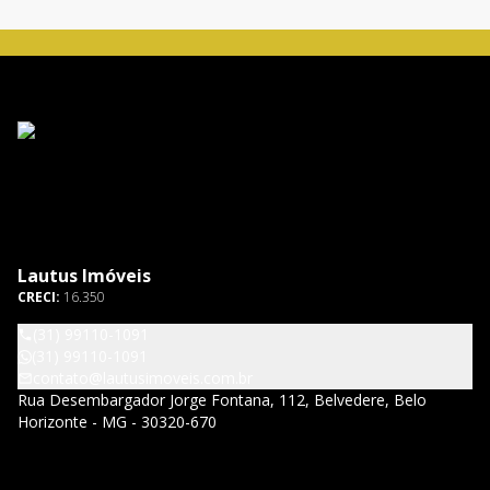
Lautus Imóveis
CRECI:
16.350
(31) 99110-1091
(31) 99110-1091
contato@lautusimoveis.com.br
Rua Desembargador Jorge Fontana, 112, Belvedere, Belo
Horizonte - MG - 30320-670