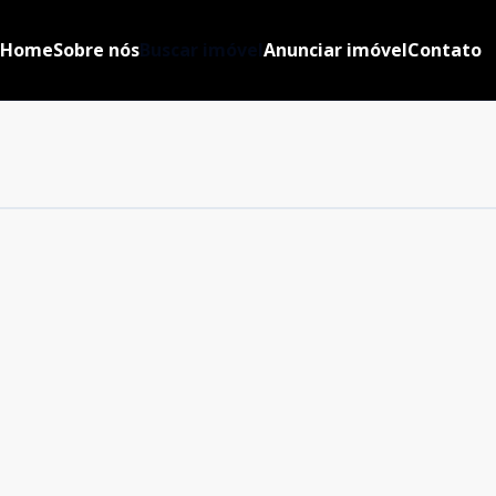
Home
Sobre nós
Buscar imóvel
Anunciar imóvel
Contato
Cód:
23
Comparar
Cód:
2
Comparar