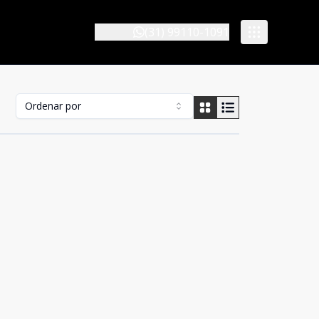
(31) 99110-1091
Ordenar por
Cód:
48
Comparar