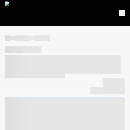
----
----- -----
----- -----
----
-----
---- ------
----- ----- -- ------ ---- ---- -- ----- ----- -----
--- ------
----- ----- -- ------ ----- ----- -- ------
-------------
Compartilhar
Favorito