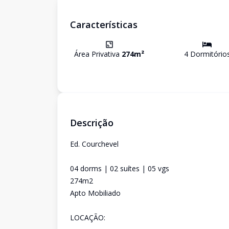
Características
Área Privativa
274
m²
4
Dormitório
Descrição
Ed. Courchevel
04 dorms | 02 suítes | 05 vgs
274m2
Apto Mobiliado
LOCAÇÃO: