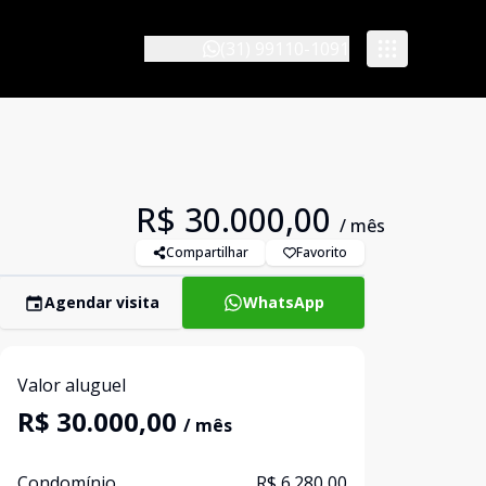
(31) 99110-1091
R$ 30.000,00
/ mês
Compartilhar
Favorito
Agendar visita
WhatsApp
Valor aluguel
R$ 30.000,00
/ mês
Condomínio
R$ 6.280,00