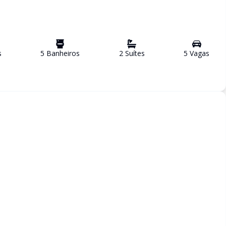
s
5
Banheiro
s
2
Suíte
s
5
Vaga
s