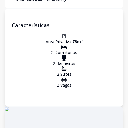
privacidade e termos de serviço
Características
Área Privativa
78
m²
2
Dormitório
s
2
Banheiro
s
2
Suíte
s
2
Vaga
s