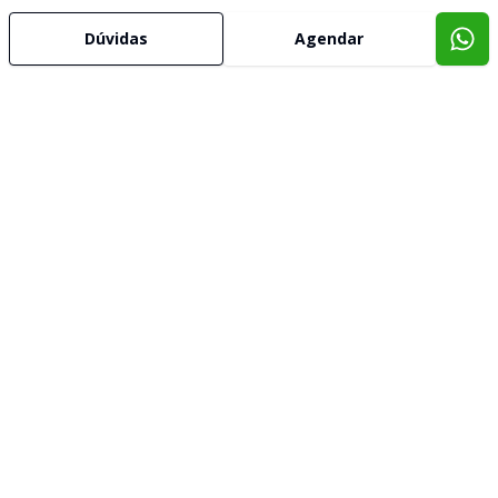
Dúvidas
Agendar
Imóveis semelhantes
Confira imóveis semelhantes
Cód:
84
Comparar