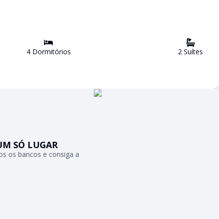
4
Dormitório
s
2
Suíte
s
UM SÓ LUGAR
s os bancos e consiga a