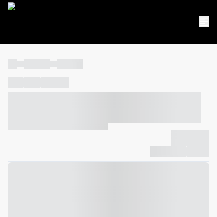
----
----- -----
----- -----
----
-----
---- ------
----- ----- -- ------ ---- ---- -- ----- ----- -----
--- ------
----- ----- -- ------ ----- ----- -- ------
-------------
Compartilhar
Favorito